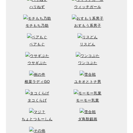
ハリねず
ウィッチガール
モチもち乃助
おすもう系男子
ベアもぐ
リスどん
ウサギぶた
ワンコぶた
根菜ラディGO
ユキオとトナ男
タコくらげ
モーモー乳業
ちょとつもーしん
ダ鳥獣戯画