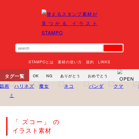
STAMPOとは
素材の使い方
規約
LINKS
タグ一覧
OK
NG
ありがとう
おめでとう
寝る
やったね
頑張れ
それな
いいね
ごめんなさい
やった
怒る
悲しい
だるい
衝撃
まったり
暇
じーっ
えへへ
おはよう
おはよう
神
るんるん
ファイト
焦る
「 ズコー」 の
向かってます
じー
ツッコミ
ヘルプ
イラスト素材
じゃあね
寝る
笑う
興奮
お正月