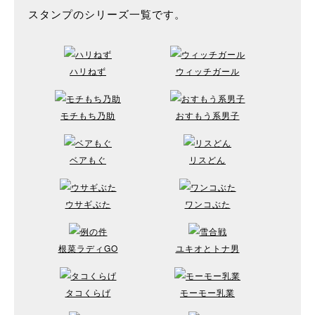
スタンプのシリーズ一覧です。
ハリねず
ウィッチガール
モチもち乃助
おすもう系男子
ベアもぐ
リスどん
ウサギぶた
ワンコぶた
根菜ラディGO
ユキオとトナ男
タコくらげ
モーモー乳業