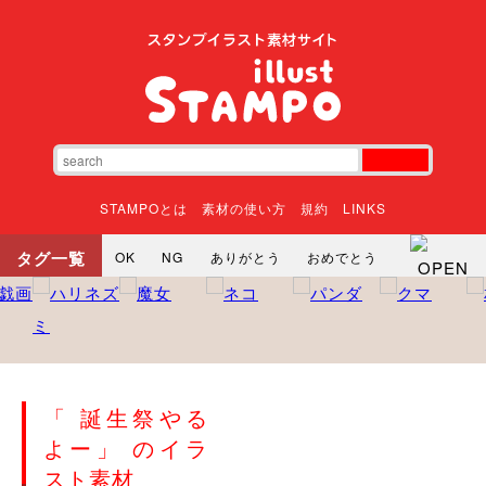
STAMPOとは
素材の使い方
規約
LINKS
タグ一覧
OK
NG
ありがとう
おめでとう
寝る
やったね
頑張れ
それな
いいね
ごめんなさい
やった
怒る
悲しい
だるい
衝撃
まったり
暇
じーっ
えへへ
おはよう
おはよう
神
るんるん
ファイト
焦る
「 誕生祭やる
向かってます
じー
ツッコミ
ヘルプ
よー」 のイラ
じゃあね
寝る
笑う
興奮
お正月
スト素材