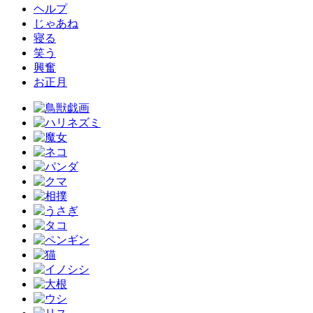
ヘルプ
じゃあね
寝る
笑う
興奮
お正月