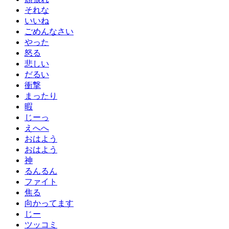
それな
いいね
ごめんなさい
やった
怒る
悲しい
だるい
衝撃
まったり
暇
じーっ
えへへ
おはよう
おはよう
神
るんるん
ファイト
焦る
向かってます
じー
ツッコミ