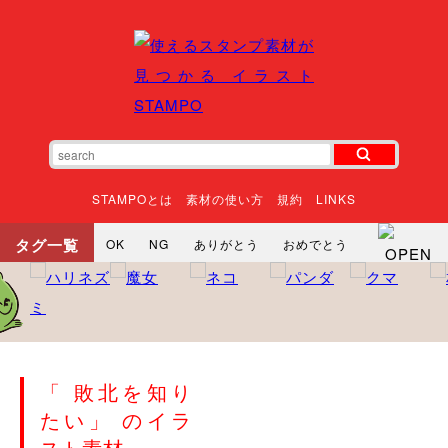
STAMPOとは
素材の使い方
規約
LINKS
タグ一覧
OK
NG
ありがとう
おめでとう
寝る
やったね
頑張れ
それな
いいね
ごめんなさい
やった
怒る
悲しい
だるい
衝撃
まったり
暇
じーっ
えへへ
おはよう
おはよう
神
るんるん
ファイト
焦る
「 敗北を知り
向かってます
じー
ツッコミ
ヘルプ
たい」 のイラ
じゃあね
寝る
笑う
興奮
お正月