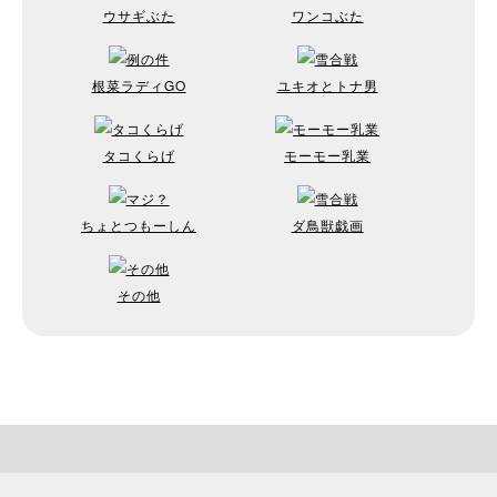
ウサギぶた
ワンコぶた
根菜ラディGO
ユキオとトナ男
タコくらげ
モーモー乳業
ちょとつもーしん
ダ鳥獣戯画
その他