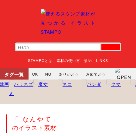
STAMPOとは
素材の使い方
規約
LINKS
タグ一覧
OK
NG
ありがとう
おめでとう
寝る
やったね
頑張れ
それな
いいね
ごめんなさい
やった
怒る
悲しい
だるい
衝撃
まったり
暇
じーっ
えへへ
おはよう
おはよう
神
るんるん
ファイト
焦る
「 なんやて」
向かってます
じー
ツッコミ
ヘルプ
のイラスト素材
じゃあね
寝る
笑う
興奮
お正月