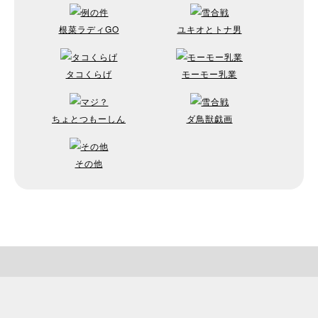
根菜ラディGO
ユキオとトナ男
タコくらげ
モーモー乳業
ちょとつもーしん
ダ鳥獣戯画
その他