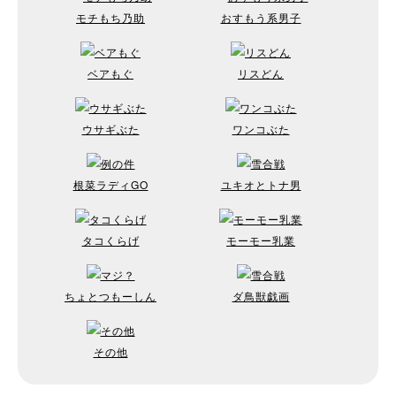
モチもち乃助
おすもう系男子
ベアもぐ
リスどん
ウサギぶた
ワンコぶた
根菜ラディGO
ユキオとトナ男
タコくらげ
モーモー乳業
ちょとつもーしん
ダ鳥獣戯画
その他