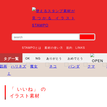
STAMPOとは
素材の使い方
規約
LINKS
タグ一覧
OK
NG
ありがとう
おめでとう
寝る
やったね
頑張れ
それな
いいね
ごめんなさい
やった
怒る
悲しい
だるい
衝撃
まったり
暇
じーっ
えへへ
おはよう
おはよう
「 いいね」 の
神
るんるん
ファイト
焦る
イラスト素材
向かってます
じー
ツッコミ
ヘルプ
じゃあね
寝る
笑う
興奮
お正月