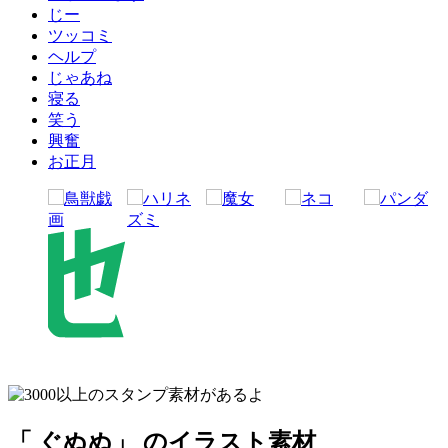
じー
ツッコミ
ヘルプ
じゃあね
寝る
笑う
興奮
お正月
「 ぐぬぬ」 のイラスト素材