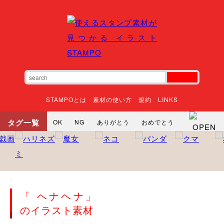
STAMPOとは
素材の使い方
規約
LINKS
タグ一覧
OK
NG
ありがとう
おめでとう
寝る
やったね
頑張れ
それな
いいね
ごめんなさい
やった
怒る
悲しい
だるい
衝撃
まったり
暇
じーっ
えへへ
おはよう
おはよう
神
るんるん
ファイト
焦る
「 ヘナヘナ」
向かってます
じー
ツッコミ
ヘルプ
のイラスト素材
じゃあね
寝る
笑う
興奮
お正月