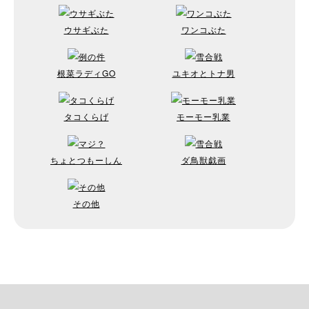
ウサギぶた
ワンコぶた
根菜ラディGO
ユキオとトナ男
タコくらげ
モーモー乳業
ちょとつもーしん
ダ鳥獣戯画
その他