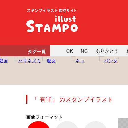
OK
NG
ありがとう
タグ一覧
悲しい
だるい
衝撃
向かってます
じー
ツッ
「 有罪」 のスタンプイラスト
画像フォーマット