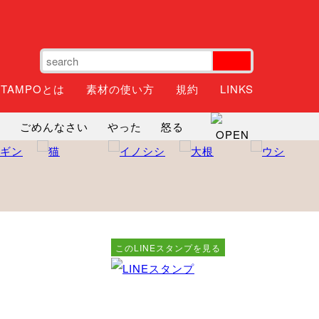
STAMPOとは
素材の使い方
規約
LINKS
ね
ごめんなさい
やった
怒る
神
るんるん
ファイト
焦る
このLINEスタンプを見る