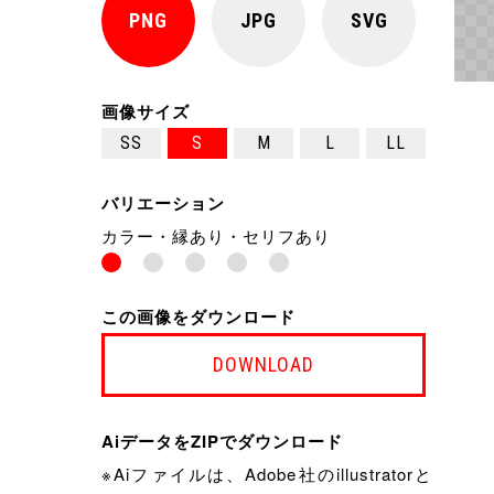
PNG
JPG
SVG
画像サイズ
SS
S
M
L
LL
バリエーション
カラー・縁あり・セリフあり
この画像をダウンロード
DOWNLOAD
AiデータをZIPでダウンロード
※Aiファイルは、Adobe社のillustratorと