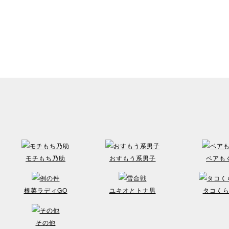
モチもち乃助
おすもう系男子
ベアも
根菜ラディGO
ユキオとトナ男
タコく
その他