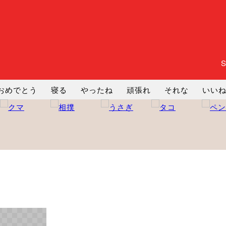
おめでとう
寝る
やったね
頑張れ
それな
いい
まったり
暇
じーっ
えへへ
おはよう
おはよう
コミ
ヘルプ
じゃあね
寝る
笑う
興奮
お正月