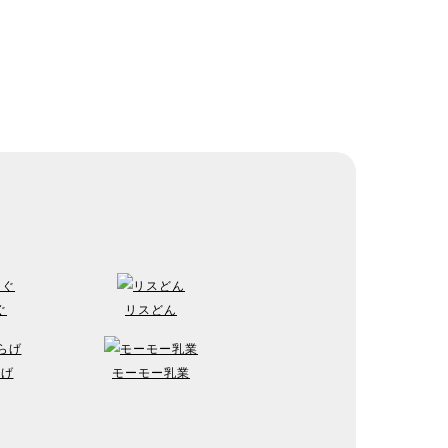
ぐ
リスどん
らげ
モーモー乳業