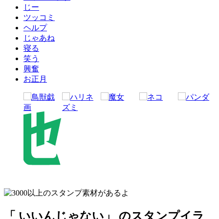
じー
ツッコミ
ヘルプ
じゃあね
寝る
笑う
興奮
お正月
「 いいんじゃない」 のスタンプイラ