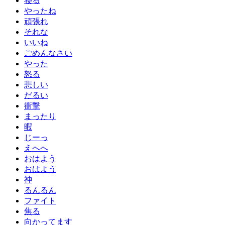
寝る
やったね
頑張れ
それな
いいね
ごめんなさい
やった
怒る
悲しい
だるい
衝撃
まったり
暇
じーっ
えへへ
おはよう
おはよう
神
るんるん
ファイト
焦る
向かってます