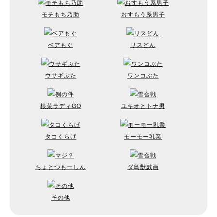
モチもち乃助
おすもう系男子
ベアもぐ
リスどん
ウサギぶた
ワンコぶた
根菜ラディGO
ユキオとトナ男
タコくらげ
モーモー乳業
ちょとつもーしん
ダ鳥獣戯画
その他