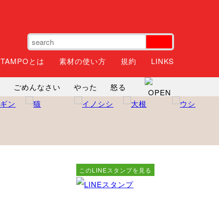
STAMPOとは
素材の使い方
規約
LINKS
ね
ごめんなさい
やった
怒る
神
るんるん
ファイト
焦る
このLINEスタンプを見る