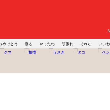
おめでとう
寝る
やったね
頑張れ
それな
いい
まったり
暇
じーっ
えへへ
おはよう
おはよう
コミ
ヘルプ
じゃあね
寝る
笑う
興奮
お正月