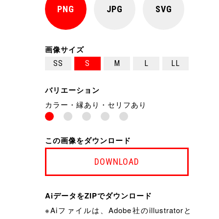
PNG
JPG
SVG
画像サイズ
SS
S
M
L
LL
バリエーション
カラー・縁あり・セリフあり
この画像をダウンロード
DOWNLOAD
AiデータをZIPでダウンロード
※Aiファイルは、Adobe社のillustratorと