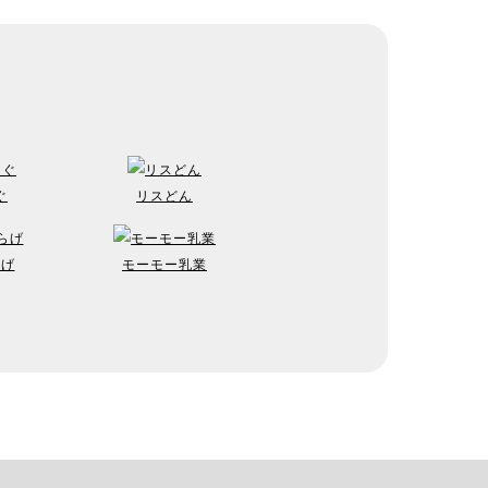
ぐ
リスどん
らげ
モーモー乳業