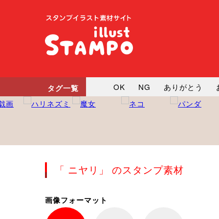
OK
NG
ありがとう
タグ一覧
悲しい
だるい
衝撃
向かってます
じー
ツッ
「 ニヤリ」 のスタンプ素材
画像フォーマット