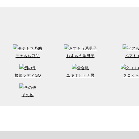
モチもち乃助
おすもう系男子
ベアも
根菜ラディGO
ユキオとトナ男
タコく
その他