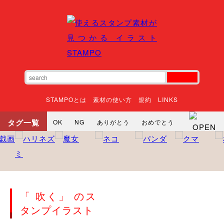
STAMPOとは
素材の使い方
規約
LINKS
タグ一覧
OK
NG
ありがとう
おめでとう
寝る
やったね
頑張れ
それな
いいね
ごめんなさい
やった
怒る
悲しい
だるい
衝撃
まったり
暇
じーっ
えへへ
おはよう
おはよう
神
るんるん
ファイト
焦る
「 吹く」 のス
向かってます
じー
ツッコミ
ヘルプ
タンプイラスト
じゃあね
寝る
笑う
興奮
お正月