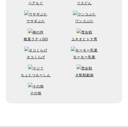
ベアもぐ
リスどん
ウサギぶた
ワンコぶた
根菜ラディGO
ユキオとトナ男
タコくらげ
モーモー乳業
ちょとつもーしん
ダ鳥獣戯画
その他