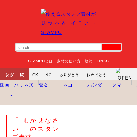
STAMPOとは
素材の使い方
規約
LINKS
タグ一覧
OK
NG
ありがとう
おめでとう
寝る
やったね
頑張れ
それな
いいね
ごめんなさい
やった
怒る
悲しい
だるい
衝撃
まったり
暇
じーっ
えへへ
おはよう
おはよう
神
るんるん
ファイト
焦る
「 まかせなさ
向かってます
じー
ツッコミ
ヘルプ
い」 のスタン
じゃあね
寝る
笑う
興奮
お正月