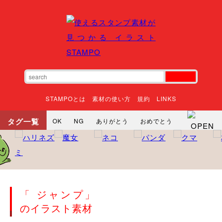
STAMPOとは
素材の使い方
規約
LINKS
タグ一覧
OK
NG
ありがとう
おめでとう
寝る
やったね
頑張れ
それな
いいね
ごめんなさい
やった
怒る
悲しい
だるい
衝撃
まったり
暇
じーっ
えへへ
おはよう
おはよう
神
るんるん
ファイト
焦る
「 ジャンプ」
向かってます
じー
ツッコミ
ヘルプ
のイラスト素材
じゃあね
寝る
笑う
興奮
お正月