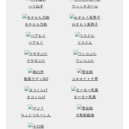
ハリねず
ウィッチガール
モチもち乃助
おすもう系男子
ベアもぐ
リスどん
ウサギぶた
ワンコぶた
根菜ラディGO
ユキオとトナ男
タコくらげ
モーモー乳業
ちょとつもーしん
ダ鳥獣戯画