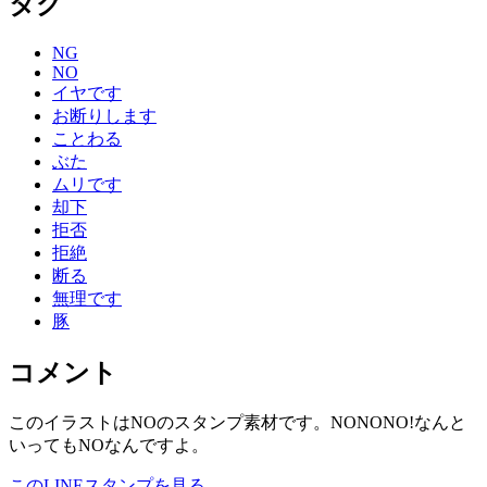
タグ
NG
NO
イヤです
お断りします
ことわる
ぶた
ムリです
却下
拒否
拒絶
断る
無理です
豚
コメント
このイラストはNOのスタンプ素材です。NONONO!なんと
いってもNOなんですよ。
このLINEスタンプを見る