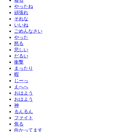
寝る
やったね
頑張れ
それな
いいね
ごめんなさい
やった
怒る
悲しい
だるい
衝撃
まったり
暇
じーっ
えへへ
おはよう
おはよう
神
るんるん
ファイト
焦る
向かってます