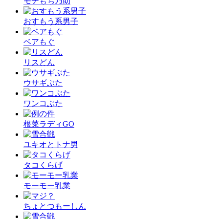
モチもち乃助
おすもう系男子
ベアもぐ
リスどん
ウサギぶた
ワンコぶた
根菜ラディGO
ユキオとトナ男
タコくらげ
モーモー乳業
ちょとつもーしん