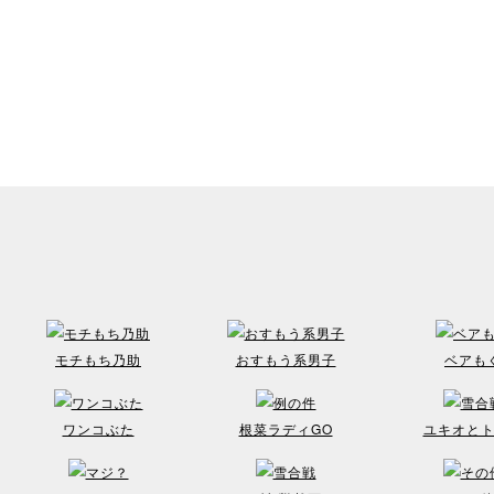
モチもち乃助
おすもう系男子
ベアも
ワンコぶた
根菜ラディGO
ユキオと