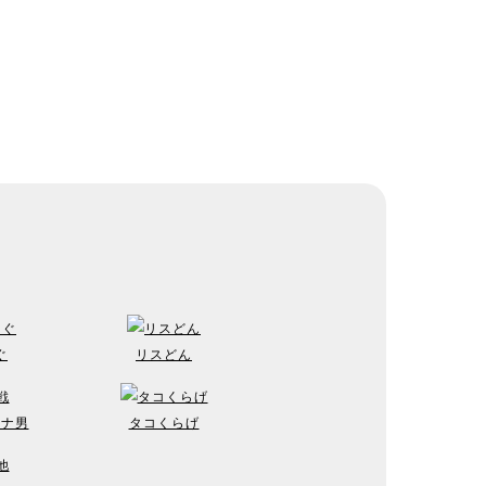
ぐ
リスどん
トナ男
タコくらげ