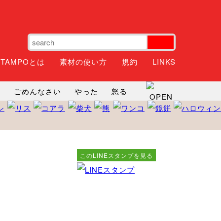
STAMPOとは
素材の使い方
規約
LINKS
ね
ごめんなさい
やった
怒る
神
るんるん
ファイト
焦る
このLINEスタンプを見る