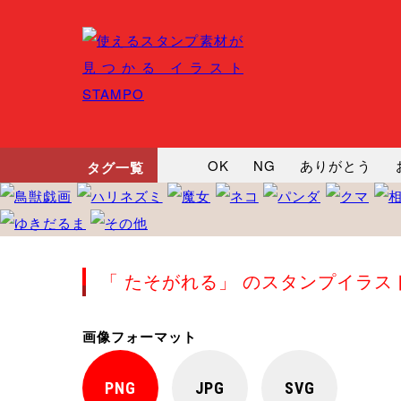
OK
NG
ありがとう
タグ一覧
悲しい
だるい
衝撃
向かってます
じー
ツッ
「 たそがれる」 のスタンプイラス
画像フォーマット
PNG
JPG
SVG