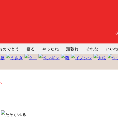
おめでとう
寝る
やったね
頑張れ
それな
いい
まったり
暇
じーっ
えへへ
おはよう
おはよう
コミ
ヘルプ
じゃあね
寝る
笑う
興奮
お正月
ト