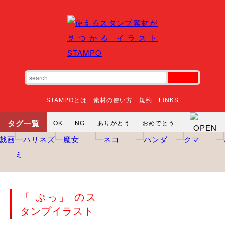
STAMPOとは
素材の使い方
規約
LINKS
タグ一覧
OK
NG
ありがとう
おめでとう
寝る
やったね
頑張れ
それな
いいね
ごめんなさい
やった
怒る
悲しい
だるい
衝撃
まったり
暇
じーっ
えへへ
おはよう
おはよう
神
るんるん
ファイト
焦る
「 ぷっ」 のス
向かってます
じー
ツッコミ
ヘルプ
タンプイラスト
じゃあね
寝る
笑う
興奮
お正月