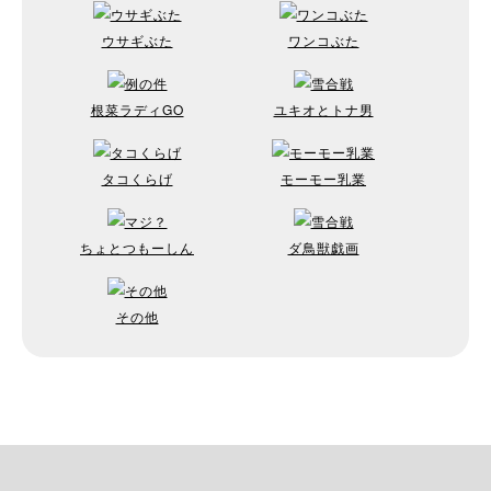
ウサギぶた
ワンコぶた
根菜ラディGO
ユキオとトナ男
タコくらげ
モーモー乳業
ちょとつもーしん
ダ鳥獣戯画
その他