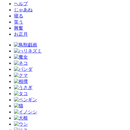
ヘルプ
じゃあね
寝る
笑う
興奮
お正月