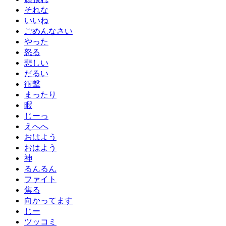
それな
いいね
ごめんなさい
やった
怒る
悲しい
だるい
衝撃
まったり
暇
じーっ
えへへ
おはよう
おはよう
神
るんるん
ファイト
焦る
向かってます
じー
ツッコミ