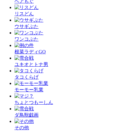
ベアもぐ
リスどん
ウサギぶた
ワンコぶた
根菜ラディGO
ユキオとトナ男
タコくらげ
モーモー乳業
ちょとつもーしん
ダ鳥獣戯画
その他