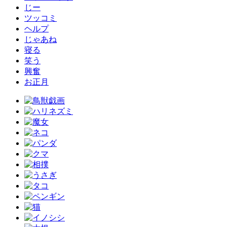
じー
ツッコミ
ヘルプ
じゃあね
寝る
笑う
興奮
お正月