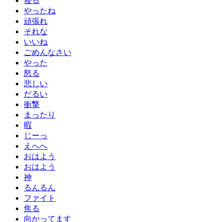
寝る
やったね
頑張れ
それな
いいね
ごめんなさい
やった
怒る
悲しい
だるい
衝撃
まったり
暇
じーっ
えへへ
おはよう
おはよう
神
るんるん
ファイト
焦る
向かってます