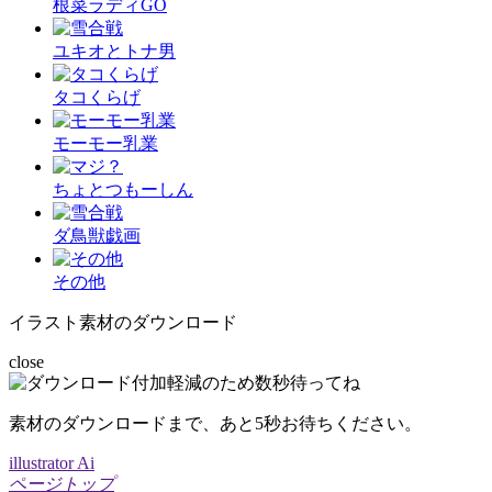
根菜ラディGO
ユキオとトナ男
タコくらげ
モーモー乳業
ちょとつもーしん
ダ鳥獣戯画
その他
イラスト素材のダウンロード
close
素材のダウンロードまで、あと
5
秒お待ちください。
illustrator Ai
ページトップ