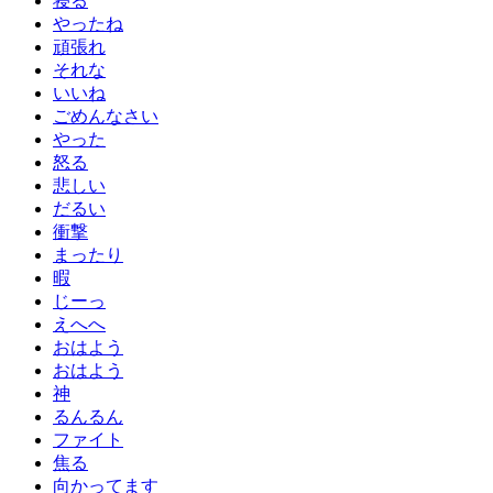
寝る
やったね
頑張れ
それな
いいね
ごめんなさい
やった
怒る
悲しい
だるい
衝撃
まったり
暇
じーっ
えへへ
おはよう
おはよう
神
るんるん
ファイト
焦る
向かってます