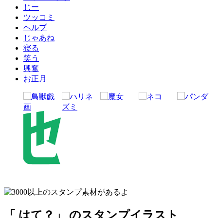
じー
ツッコミ
ヘルプ
じゃあね
寝る
笑う
興奮
お正月
「 はて？」 のスタンプイラスト