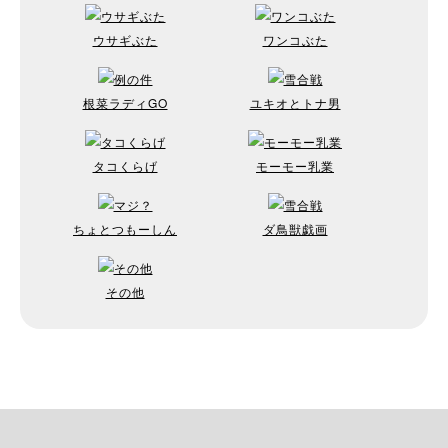
ウサギぶた
ワンコぶた
根菜ラディGO
ユキオとトナ男
タコくらげ
モーモー乳業
ちょとつもーしん
ダ鳥獣戯画
その他