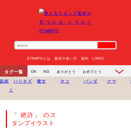
STAMPOとは
素材の使い方
規約
LINKS
タグ一覧
OK
NG
ありがとう
おめでとう
寝る
やったね
頑張れ
それな
いいね
ごめんなさい
やった
怒る
悲しい
だるい
衝撃
まったり
暇
じーっ
えへへ
おはよう
おはよう
神
るんるん
ファイト
焦る
「 絶許」 のス
向かってます
じー
ツッコミ
ヘルプ
タンプイラスト
じゃあね
寝る
笑う
興奮
お正月