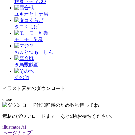
根菜ラディGO
ユキオとトナ男
タコくらげ
モーモー乳業
ちょとつもーしん
ダ鳥獣戯画
その他
イラスト素材のダウンロード
close
素材のダウンロードまで、あと
5
秒お待ちください。
illustrator Ai
ページトップ