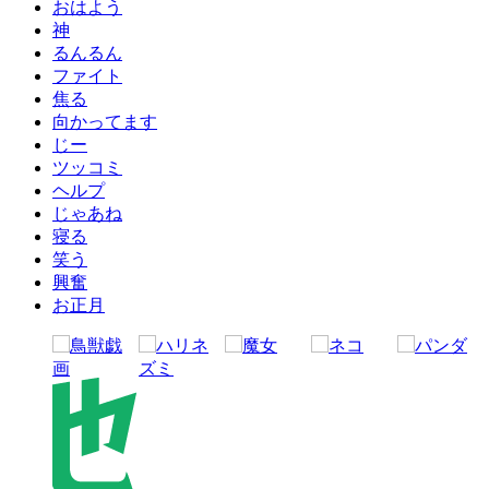
おはよう
神
るんるん
ファイト
焦る
向かってます
じー
ツッコミ
ヘルプ
じゃあね
寝る
笑う
興奮
お正月