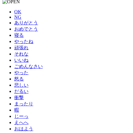
OK
NG
ありがとう
おめでとう
寝る
やったね
頑張れ
それな
いいね
ごめんなさい
やった
怒る
悲しい
だるい
衝撃
まったり
暇
じーっ
えへへ
おはよう