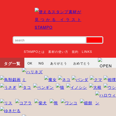
STAMPOとは
素材の使い方
規約
LINKS
タグ一覧
OK
NG
ありがとう
おめでとう
寝る
やったね
頑張れ
それな
いいね
ごめんなさい
やった
怒る
悲しい
だるい
衝撃
まったり
暇
じーっ
えへへ
おはよう
おはよう
神
るんるん
ファイト
焦る
向かってます
じー
ツッコミ
ヘルプ
じゃあね
寝る
笑う
興奮
お正月