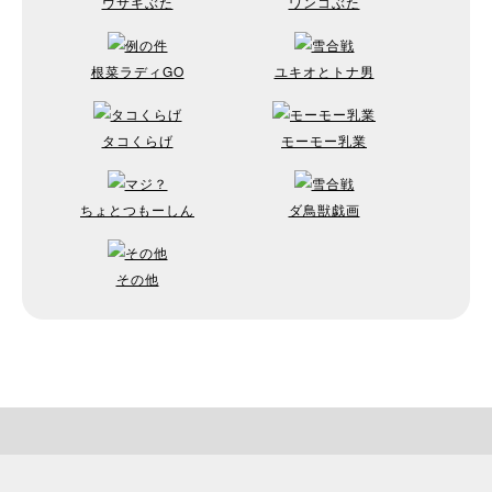
ウサギぶた
ワンコぶた
根菜ラディGO
ユキオとトナ男
タコくらげ
モーモー乳業
ちょとつもーしん
ダ鳥獣戯画
その他