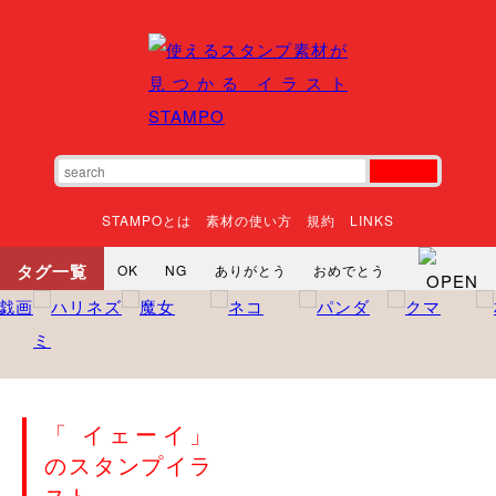
STAMPOとは
素材の使い方
規約
LINKS
タグ一覧
OK
NG
ありがとう
おめでとう
寝る
やったね
頑張れ
それな
いいね
ごめんなさい
やった
怒る
悲しい
だるい
衝撃
まったり
暇
じーっ
えへへ
おはよう
おはよう
神
るんるん
ファイト
焦る
「 イェーイ」
向かってます
じー
ツッコミ
ヘルプ
のスタンプイラ
じゃあね
寝る
笑う
興奮
お正月