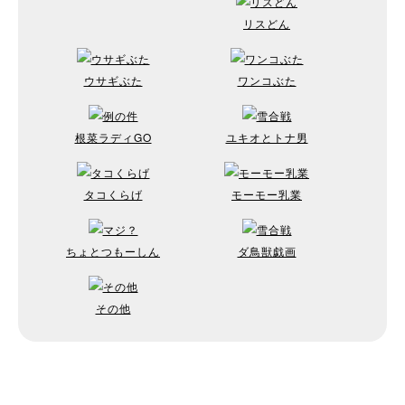
リスどん
ウサギぶた
ワンコぶた
根菜ラディGO
ユキオとトナ男
タコくらげ
モーモー乳業
ちょとつもーしん
ダ鳥獣戯画
その他