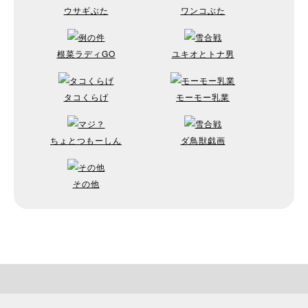
ウサギぶた
ワンコぶた
根菜ラディGO
ユキオとトナ男
タコくらげ
モーモー乳業
ちょとつもーしん
ダ鳥獣戯画
その他