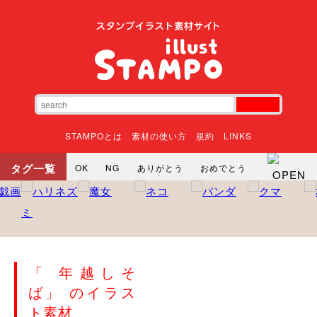
STAMPOとは
素材の使い方
規約
LINKS
タグ一覧
OK
NG
ありがとう
おめでとう
寝る
やったね
頑張れ
それな
いいね
ごめんなさい
やった
怒る
悲しい
だるい
衝撃
まったり
暇
じーっ
えへへ
おはよう
おはよう
神
るんるん
ファイト
焦る
「 年越しそ
向かってます
じー
ツッコミ
ヘルプ
ば」 のイラス
じゃあね
寝る
笑う
興奮
お正月
ト素材