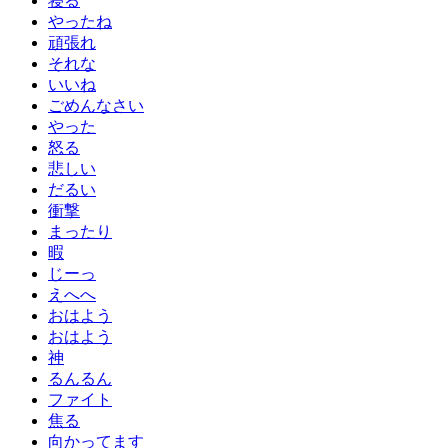
寝る
やったね
頑張れ
それな
いいね
ごめんなさい
やった
怒る
悲しい
だるい
衝撃
まったり
暇
じーっ
えへへ
おはよう
おはよう
神
るんるん
ファイト
焦る
向かってます