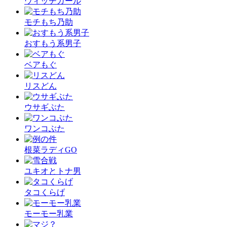
ウィッチガール
モチもち乃助
おすもう系男子
ベアもぐ
リスどん
ウサギぶた
ワンコぶた
根菜ラディGO
ユキオとトナ男
タコくらげ
モーモー乳業