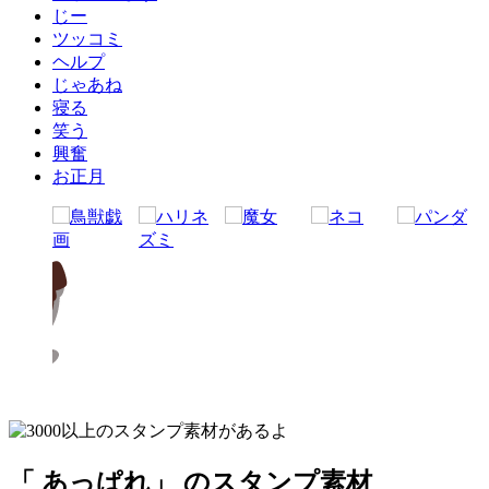
じー
ツッコミ
ヘルプ
じゃあね
寝る
笑う
興奮
お正月
「 あっぱれ」 のスタンプ素材